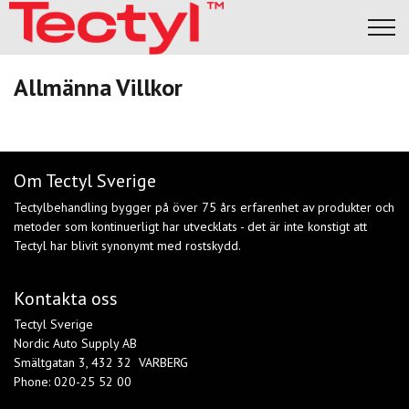
Underredesbehandling
Allmänna Villkor
Om rostskydd
Kvalitet och garanti
Om Tectyl Sverige
Tectylbehandling bygger på över 75 års erfarenhet av produkter och
Industri
metoder som kontinuerligt har utvecklats - det är inte konstigt att
Tectyl har blivit synonymt med rostskydd.
Sprayprodukter
Kontakta oss
Hitta en verkstad
Tectyl Sverige
Nordic Auto Supply AB
kundinloggning
Smältgatan 3, 432 32 VARBERG
Phone: 020-25 52 00
Svenska