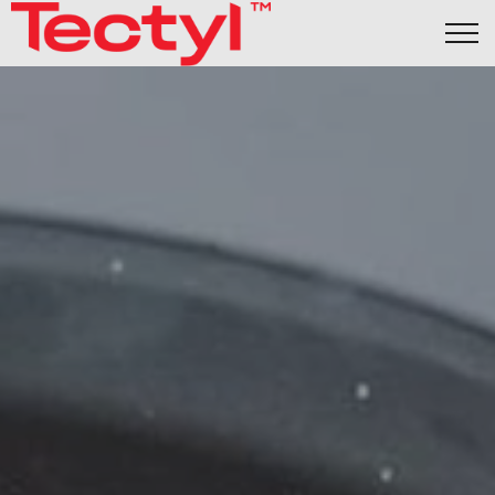
Underredesbehandling
Om rostskydd
Kvalitet och garanti
Industri
Sprayprodukter
Hitta en verkstad
kundinloggning
Svenska